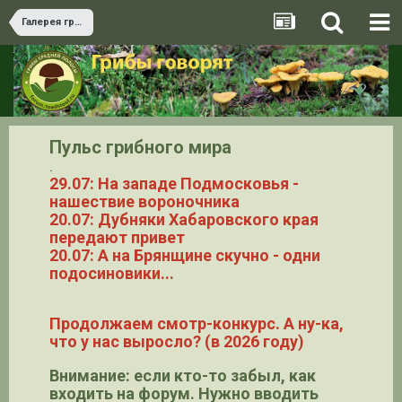
Галерея грибов
Пульс грибного мира
.
29.07: На западе Подмосковья -
нашествие вороночника
20.07: Дубняки Хабаровского края
передают привет
20.07: А на Брянщине скучно - одни
подосиновики...
Продолжаем смотр-конкурс. А ну-ка,
что у нас выросло? (в 2026 году)
Внимание: если кто-то забыл, как
входить на форум. Нужно вводить