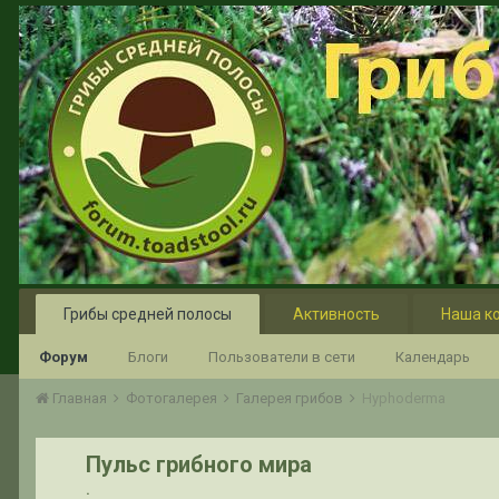
Грибы средней полосы
Активность
Наша к
Форум
Блоги
Пользователи в сети
Календарь
Главная
Фотогалерея
Галерея грибов
Hyphoderma
Пульс грибного мира
.