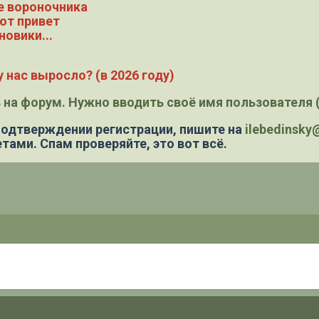
е вороночника
ют привет
новики...
 нас выросло? (в 2026 году)
 на форум. Нужно вводить своё имя пользователя (
 подтверждении регистрации,
пишите на
ilebedinsk
тами. Спам проверяйте, это вот всё.