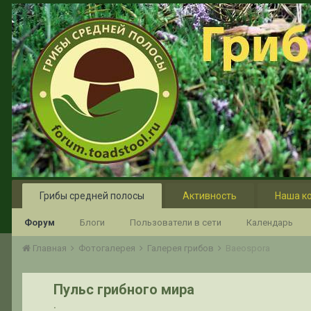
Грибы средней полосы
Активность
Наша к
Форум
Блоги
Пользователи в сети
Календарь
Главная
Фотогалерея
Галерея грибов
Baeospora
Пульс грибного мира
.