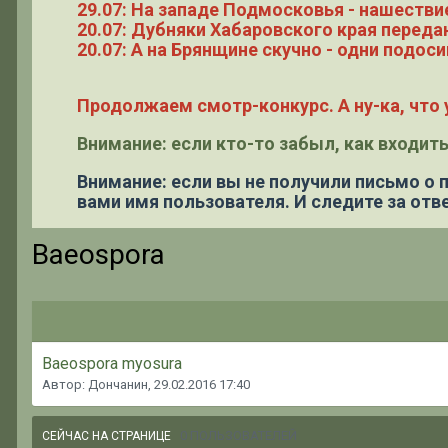
29.07: На западе Подмосковья - нашестви
20.07: Дубняки Хабаровского края переда
20.07: А на Брянщине скучно - одни подоси
Продолжаем смотр-конкурс. А ну-ка, что у
Внимание: если кто-то забыл, как входить
Внимание: если вы не получили письмо о
вами имя пользователя. И следите за отве
Baeospora
Baeospora myosura
Автор: Дончанин,
29.02.2016 17:40
0 ПОЛЬЗОВАТЕЛЕЙ
СЕЙЧАС НА СТРАНИЦЕ