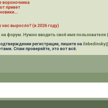
е вороночника
ют привет
новики...
 нас выросло? (в 2026 году)
 на форум. Нужно вводить своё имя пользователя (
 подтверждении регистрации,
пишите на
ilebedinsk
тами. Спам проверяйте, это вот всё.