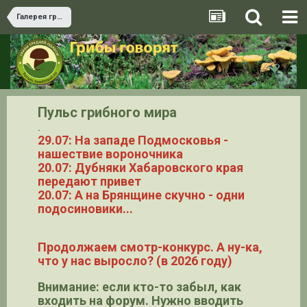
Галерея грибов
Пульс грибного мира
.
29.07: На западе Подмосковья -
нашествие вороночника
20.07: Дубняки Хабаровского края
передают привет
20.07: А на Брянщине скучно - одни
подосиновики...
Продолжаем смотр-конкурс. А ну-ка,
что у нас выросло? (в 2026 году)
Внимание: если кто-то забыл, как
входить на форум. Нужно вводить