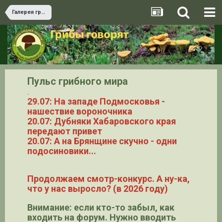
Галерея грибов
Пульс грибного мира
.
29.07: На западе Подмосковья -
нашествие вороночника
20.07: Дубняки Хабаровского края
передают привет
20.07: А на Брянщине скучно - одни
подосиновики...
Продолжаем смотр-конкурс. А ну-ка,
что у нас выросло? (в 2026 году)
Внимание: если кто-то забыл, как
входить на форум. Нужно вводить