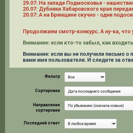
29.07: На западе Подмосковья - нашестви
20.07: Дубняки Хабаровского края переда
20.07: А на Брянщине скучно - одни подоси
Продолжаем смотр-конкурс. А ну-ка, что у
Внимание: если кто-то забыл, как входить
Внимание: если вы не получили письмо о
вами имя пользователя. И следите за отве
Фильтр
Сортировка
Направление
сортировки
Последний ответ