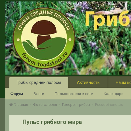
Грибы средней полосы
Активность
Наша к
Форум
Блоги
Пользователи в сети
Календарь
Главная
Фотогалерея
Галерея грибов
Pseudoinonotus
Пульс грибного мира
.