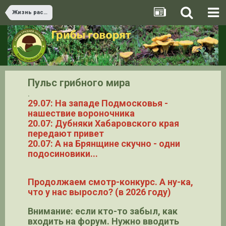
Жизнь растений. Сезонные ритмы природы
Пульс грибного мира
.
29.07: На западе Подмосковья -
нашествие вороночника
20.07: Дубняки Хабаровского края
передают привет
20.07: А на Брянщине скучно - одни
подосиновики...
Продолжаем смотр-конкурс. А ну-ка,
что у нас выросло? (в 2026 году)
Внимание: если кто-то забыл, как
входить на форум. Нужно вводить