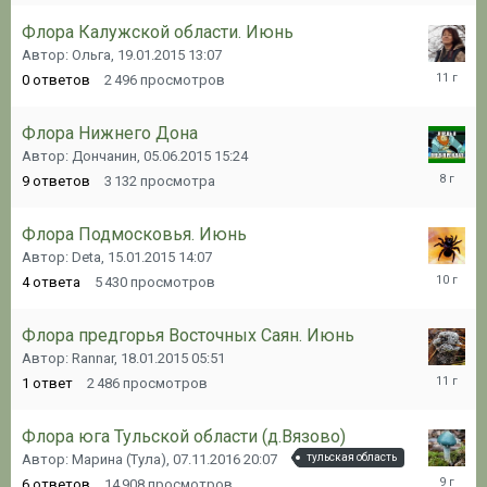
Флора Калужской области. Июнь
Автор: Ольга,
19.01.2015 13:07
19.01.20
0
ответов
2 496
просмотров
13:07
Флора Нижнего Дона
Автор: Дончанин,
05.06.2015 15:24
03.06.20
9
ответов
3 132
просмотра
18:22
Флора Подмосковья. Июнь
Автор: Deta,
15.01.2015 14:07
20.06.20
4
ответа
5 430
просмотров
18:08
Флора предгорья Восточных Саян. Июнь
Автор: Rannar,
18.01.2015 05:51
22.01.20
1
ответ
2 486
просмотров
16:29
Флора юга Тульской области (д.Вязово)
Автор: Марина (Тула),
07.11.2016 20:07
тульская область
13.11.20
6
ответов
14 908
просмотров