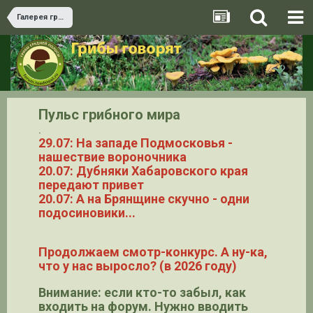
Галерея грибов
Пульс грибного мира
.
29.07: На западе Подмосковья -
нашествие вороночника
20.07: Дубняки Хабаровского края
передают привет
20.07: А на Брянщине скучно - одни
подосиновики...
Продолжаем смотр-конкурс. А ну-ка,
что у нас выросло? (в 2026 году)
Внимание: если кто-то забыл, как
входить на форум. Нужно вводить