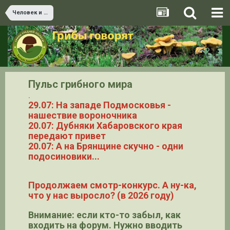
Человек и грибы. Открытый форум грибников, свободное общение
Пульс грибного мира
.
29.07: На западе Подмосковья -
нашествие вороночника
20.07: Дубняки Хабаровского края
передают привет
20.07: А на Брянщине скучно - одни
подосиновики...
Продолжаем смотр-конкурс. А ну-ка,
что у нас выросло? (в 2026 году)
Внимание: если кто-то забыл, как
входить на форум. Нужно вводить