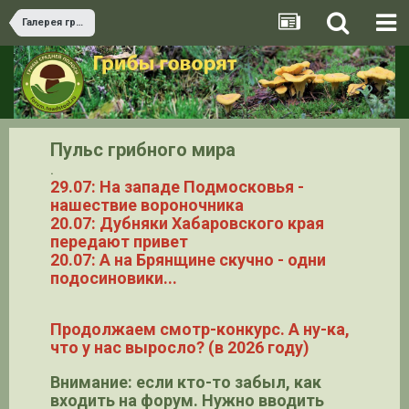
Галерея грибов
Пульс грибного мира
.
29.07: На западе Подмосковья -
нашествие вороночника
20.07: Дубняки Хабаровского края
передают привет
20.07: А на Брянщине скучно - одни
подосиновики...
Продолжаем смотр-конкурс. А ну-ка,
что у нас выросло? (в 2026 году)
Внимание: если кто-то забыл, как
входить на форум. Нужно вводить