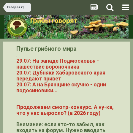
Галерея грибов
Пульс грибного мира
.
29.07: На западе Подмосковья -
нашествие вороночника
20.07: Дубняки Хабаровского края
передают привет
20.07: А на Брянщине скучно - одни
подосиновики...
Продолжаем смотр-конкурс. А ну-ка,
что у нас выросло? (в 2026 году)
Внимание: если кто-то забыл, как
входить на форум. Нужно вводить