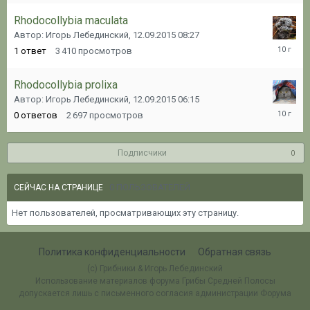
Rhodocollybia maculata
Автор: Игорь Лебединский,
12.09.2015 08:27
20.12.20
1
ответ
3 410
просмотров
17:54
Rhodocollybia prolixa
Автор: Игорь Лебединский,
12.09.2015 06:15
12.09.20
0
ответов
2 697
просмотров
06:15
Подписчики
0
0 ПОЛЬЗОВАТЕЛЕЙ
СЕЙЧАС НА СТРАНИЦЕ
Нет пользователей, просматривающих эту страницу.
Политика конфиденциальности
Обратная связь
(c) Грибники & Игорь Лебединский
Использование материалов форума Грибы Средней Полосы
допускается лишь с письменного согласия администрации Форума