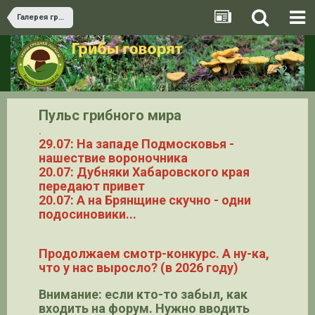
Галерея грибов
Пульс грибного мира
.
29.07: На западе Подмосковья -
нашествие вороночника
20.07: Дубняки Хабаровского края
передают привет
20.07: А на Брянщине скучно - одни
подосиновики...
Продолжаем смотр-конкурс. А ну-ка,
что у нас выросло? (в 2026 году)
Внимание: если кто-то забыл, как
входить на форум. Нужно вводить