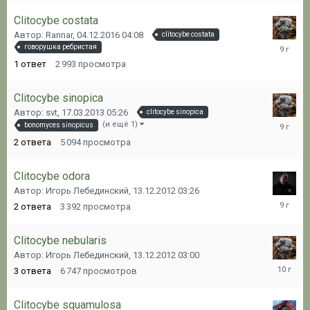
Clitocybe costata
Автор: Rannar,
04.12.2016 04:08
clitocybe costata
04.12.20
говорушка ребристая
04:10
1
ответ
2 993
просмотра
Clitocybe sinopica
Автор: svt,
17.03.2013 05:26
clitocybe sinopica
04.12.20
(и ещё 1)
bonomyces sinopicus
03:29
2
ответа
5 094
просмотра
Clitocybe odora
Автор: Игорь Лебединский,
13.12.2012 03:26
15.10.20
2
ответа
3 392
просмотра
10:31
Clitocybe nebularis
Автор: Игорь Лебединский,
13.12.2012 03:00
29.11.20
3
ответа
6 747
просмотров
19:07
Clitocybe squamulosa