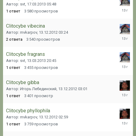
Автор: svt,
17.03.2013 05:48
17.03.20
1
ответ
3 580
просмотров
05:49
Clitocybe vibecina
Автор: mvkarpov,
13.12.2012 03:24
17.03.20
2
ответа
3 540
просмотров
05:32
Clitocybe fragrans
Автор: svt,
13.03.2013 20:45
13.03.20
1
ответ
3 455
просмотров
20:46
Clitocybe gibba
Автор: Игорь Лебединский,
13.12.2012 03:01
13.12.20
1
ответ
3 401
просмотр
03:01
Clitocybe phyllophila
Автор: mvkarpov,
13.12.2012 02:59
13.12.20
1
ответ
3 759
просмотров
02:59