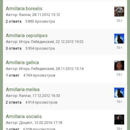
Armillaria borealis
Автор: Rannar,
28.11.2012 15:12
25.09.20
2
ответа
5 893
просмотра
03:10
Armillaria cepistipes
Автор: Игорь Лебединский,
22.12.2012 19:22
04.03.20
3
ответа
5 954
просмотра
09:47
Armillaria gallica
Автор: Игорь Лебединский,
28.11.2012 15:14
22.12.20
1
ответ
4 769
просмотров
19:17
Armillaria mellea
Автор: Rannar,
17.12.2012 16:53
06.10.20
2
ответа
4 914
просмотров
09:44
Armillaria socialis
Автор: Доцент,
12.02.2016 17:18
13.02.20
1
ответ
6 358
просмотров