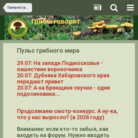
Галерея грибов
Пульс грибного мира
.
29.07: На западе Подмосковья -
нашествие вороночника
20.07: Дубняки Хабаровского края
передают привет
20.07: А на Брянщине скучно - одни
подосиновики...
Продолжаем смотр-конкурс. А ну-ка,
что у нас выросло? (в 2026 году)
Внимание: если кто-то забыл, как
входить на форум. Нужно вводить