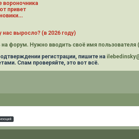
е вороночника
ют привет
новики...
 нас выросло? (в 2026 году)
 на форум. Нужно вводить своё имя пользователя (
 подтверждении регистрации,
пишите на
ilebedinsk
тами. Спам проверяйте, это вот всё.
рнеющий