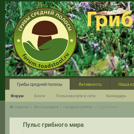
Грибы средней полосы
Активность
Наша к
Форум
Блоги
Пользователи в сети
Календарь
Главная
Фотогалерея
Галерея грибов
Leccinellum
Пульс грибного мира
.