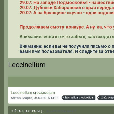
29.07: На западе Подмосковья - нашестви
20.07: Дубняки Хабаровского края переда
20.07: А на Брянщине скучно - одни подоси
Продолжаем смотр-конкурс. А ну-ка, что у
Внимание: если кто-то забыл, как входить
Внимание: если вы не получили письмо о
вами имя пользователя. И следите за отве
Leccinellum
Leccinellum crocipodium
Автор: Марго,
04.03.2016 14:18
leccinellum crocipodium
обабок че
0 ПОЛЬЗОВАТЕЛЕЙ
СЕЙЧАС НА СТРАНИЦЕ