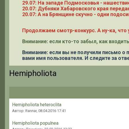
29.07: На западе Подмосковья - нашестви
20.07: Дубняки Хабаровского края переда
20.07: А на Брянщине скучно - одни подоси
Продолжаем смотр-конкурс. А ну-ка, что у
Внимание: если кто-то забыл, как входить
Внимание: если вы не получили письмо о
вами имя пользователя. И следите за отве
Hemipholiota
Hemipholiota heteroclita
Автор: Rannar,
08.04.2016 17:41
Hemipholiota populnea