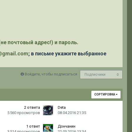
не почтовый адрес!) и пароль.
y@gmail.com
; в письме укажите выбранное
Войдите, чтобы подписаться
Подписчики
0
СОРТИРОВКА
2
ответа
Deta
5 560
просмотров
08.04.2016 21:35
1
ответ
Дончанин
3 514
просмотров
22.03.2016 13:34