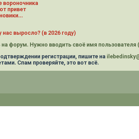
е вороночника
ют привет
новики...
 нас выросло? (в 2026 году)
 на форум. Нужно вводить своё имя пользователя (
 подтверждении регистрации,
пишите на
ilebedinsk
тами. Спам проверяйте, это вот всё.