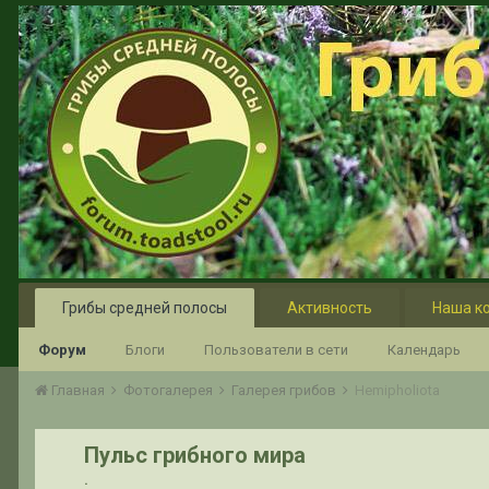
Грибы средней полосы
Активность
Наша к
Форум
Блоги
Пользователи в сети
Календарь
Главная
Фотогалерея
Галерея грибов
Hemipholiota
Пульс грибного мира
.