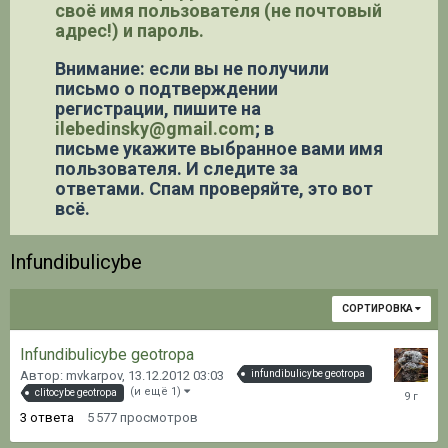
своё имя пользователя (не почтовый
адрес!) и пароль.
Внимание: если вы не получили
письмо о подтверждении
регистрации,
пишите на
ilebedinsky@gmail.com
; в
письме укажите выбранное вами имя
пользователя. И следите за
ответами. Спам проверяйте, это вот
всё.
Infundibulicybe
СОРТИРОВКА
Infundibulicybe geotropa
Автор: mvkarpov,
13.12.2012 03:03
infundibulicybe geotropa
04.12.20
(и ещё 1)
clitocybe geotropa
04:31
3
ответа
5 577
просмотров