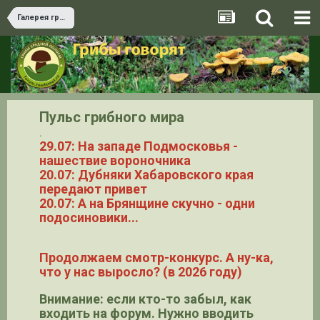
Галерея грибов
Пульс грибного мира
.
29.07: На западе Подмосковья -
нашествие вороночника
20.07: Дубняки Хабаровского края
передают привет
20.07: А на Брянщине скучно - одни
подосиновики...
Продолжаем смотр-конкурс. А ну-ка,
что у нас выросло? (в 2026 году)
Внимание: если кто-то забыл, как
входить на форум. Нужно вводить