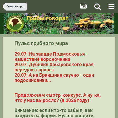
Галерея грибов
Пульс грибного мира
.
29.07: На западе Подмосковья -
нашествие вороночника
20.07: Дубняки Хабаровского края
передают привет
20.07: А на Брянщине скучно - одни
подосиновики...
Продолжаем смотр-конкурс. А ну-ка,
что у нас выросло? (в 2026 году)
Внимание: если кто-то забыл, как
входить на форум. Нужно вводить