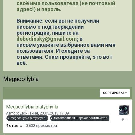
своё имя пользователя (не почтовый
адрес!) и пароль.
Внимание: если вы не получили
письмо о подтверждении
регистрации,
пишите на
ilebedinsky@gmail.com
; в
письме укажите выбранное вами имя
пользователя. И следите за
ответами. Спам проверяйте, это вот
всё.
Megacollybia
СОРТИРОВКА
Megacollybia platyphylla
Автор: Дончанин,
23.05.2013 17:09
17.01.20
megacollybia platyphylla
мегаколлибия широкопластинчатая
12:16
4
ответа
3 632
просмотра