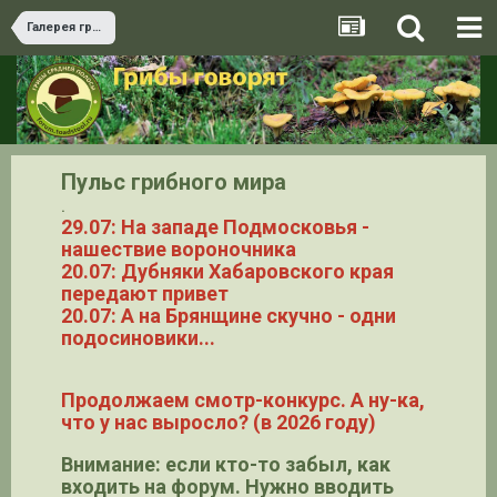
Галерея грибов
Пульс грибного мира
.
29.07: На западе Подмосковья -
нашествие вороночника
20.07: Дубняки Хабаровского края
передают привет
20.07: А на Брянщине скучно - одни
подосиновики...
Продолжаем смотр-конкурс. А ну-ка,
что у нас выросло? (в 2026 году)
Внимание: если кто-то забыл, как
входить на форум. Нужно вводить