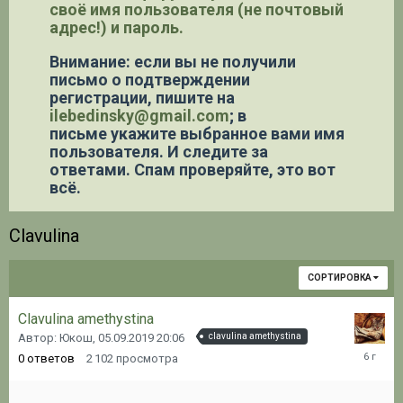
своё имя пользователя (не почтовый
адрес!) и пароль.
Внимание: если вы не получили
письмо о подтверждении
регистрации,
пишите на
ilebedinsky@gmail.com
; в
письме укажите выбранное вами имя
пользователя. И следите за
ответами. Спам проверяйте, это вот
всё.
Clavulina
СОРТИРОВКА
Clavulina amethystina
Автор: Юкош,
05.09.2019 20:06
clavulina amethystina
05.09.20
0
ответов
2 102
просмотра
20:06