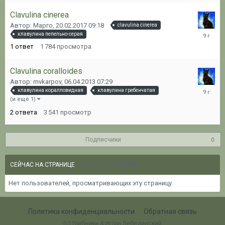
Clavulina cinerea
Автор: Марго,
20.02.2017 09:18
clavulina cinerea
20.02.20
клавулина пепельно-серая
09:19
1
ответ
1 784
просмотра
Clavulina coralloides
Автор: mvkarpov,
06.04.2013 07:29
17.02.20
клавулина коралловидная
клавулина гребенчатая
09:57
(и ещё 1)
2
ответа
3 541
просмотр
Подписчики
0
0 ПОЛЬЗОВАТЕЛЕЙ
СЕЙЧАС НА СТРАНИЦЕ
Нет пользователей, просматривающих эту страницу.
Политика конфиденциальности
Обратная связь
(c) Грибники & Игорь Лебединский