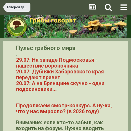
Галерея грибов
Пульс грибного мира
.
29.07: На западе Подмосковья -
нашествие вороночника
20.07: Дубняки Хабаровского края
передают привет
20.07: А на Брянщине скучно - одни
подосиновики...
Продолжаем смотр-конкурс. А ну-ка,
что у нас выросло? (в 2026 году)
Внимание: если кто-то забыл, как
входить на форум. Нужно вводить