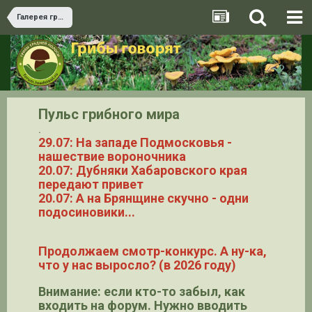
Галерея грибов
Пульс грибного мира
.
29.07: На западе Подмосковья -
нашествие вороночника
20.07: Дубняки Хабаровского края
передают привет
20.07: А на Брянщине скучно - одни
подосиновики...
Продолжаем смотр-конкурс. А ну-ка,
что у нас выросло? (в 2026 году)
Внимание: если кто-то забыл, как
входить на форум. Нужно вводить