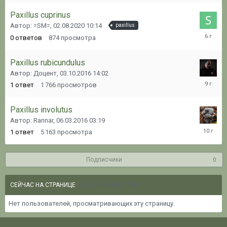
Paxillus cuprinus
Автор: =SM=,
02.08.2020 10:14
paxillus
02.08.20
0
ответов
874
просмотра
10:14
Paxillus rubicundulus
Автор: Доцент,
03.10.2016 14:02
03.10.20
1
ответ
1 766
просмотров
14:15
Paxillus involutus
Автор: Rannar,
06.03.2016 03:19
06.03.20
1
ответ
5 163
просмотра
03:23
Подписчики
0
0 ПОЛЬЗОВАТЕЛЕЙ
СЕЙЧАС НА СТРАНИЦЕ
Нет пользователей, просматривающих эту страницу.