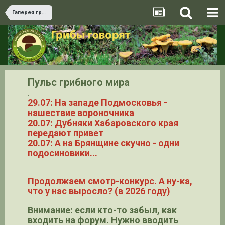
Галерея грибов
Пульс грибного мира
.
29.07: На западе Подмосковья -
нашествие вороночника
20.07: Дубняки Хабаровского края
передают привет
20.07: А на Брянщине скучно - одни
подосиновики...
Продолжаем смотр-конкурс. А ну-ка,
что у нас выросло? (в 2026 году)
Внимание: если кто-то забыл, как
входить на форум. Нужно вводить