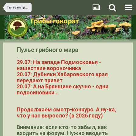
Галерея грибов
Пульс грибного мира
.
29.07: На западе Подмосковья -
нашествие вороночника
20.07: Дубняки Хабаровского края
передают привет
20.07: А на Брянщине скучно - одни
подосиновики...
Продолжаем смотр-конкурс. А ну-ка,
что у нас выросло? (в 2026 году)
Внимание: если кто-то забыл, как
входить на форум. Нужно вводить