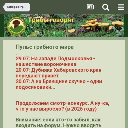
Галерея грибов
Пульс грибного мира
.
29.07: На западе Подмосковья -
нашествие вороночника
20.07: Дубняки Хабаровского края
передают привет
20.07: А на Брянщине скучно - одни
подосиновики...
Продолжаем смотр-конкурс. А ну-ка,
что у нас выросло? (в 2026 году)
Внимание: если кто-то забыл, как
входить на форум. Нужно вводить