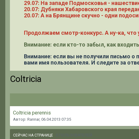
29.07: На западе Подмосковья - нашестви
20.07: Дубняки Хабаровского края переда
20.07: А на Брянщине скучно - одни подоси
Продолжаем смотр-конкурс. А ну-ка, что у
Внимание: если кто-то забыл, как входить
Внимание: если вы не получили письмо о
вами имя пользователя. И следите за отве
Coltricia
Coltricia perennis
Автор: Rannar,
06.04.2013 07:35
0 ПОЛЬЗОВАТЕЛЕЙ
СЕЙЧАС НА СТРАНИЦЕ