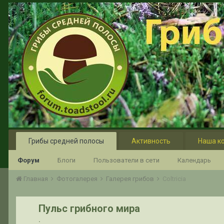
Грибы средней полосы
Активность
Наша к
Форум
Блоги
Пользователи в сети
Календарь
Главная
Фотогалерея
Галерея грибов
Coltricia
Пульс грибного мира
.