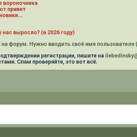
е вороночника
ют привет
новики...
 нас выросло? (в 2026 году)
 на форум. Нужно вводить своё имя пользователя (
 подтверждении регистрации,
пишите на
ilebedinsk
тами. Спам проверяйте, это вот всё.