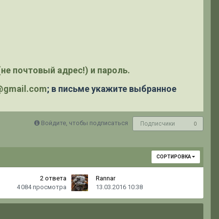
не почтовый адрес!) и пароль.
y@gmail.com
; в письме укажите выбранное
Войдите, чтобы подписаться
Подписчики
0
СОРТИРОВКА
2
ответа
Rannar
4 084
просмотра
13.03.2016 10:38