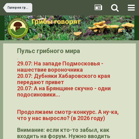
Галерея грибов
Пульс грибного мира
.
29.07: На западе Подмосковья -
нашествие вороночника
20.07: Дубняки Хабаровского края
передают привет
20.07: А на Брянщине скучно - одни
подосиновики...
Продолжаем смотр-конкурс. А ну-ка,
что у нас выросло? (в 2026 году)
Внимание: если кто-то забыл, как
входить на форум. Нужно вводить