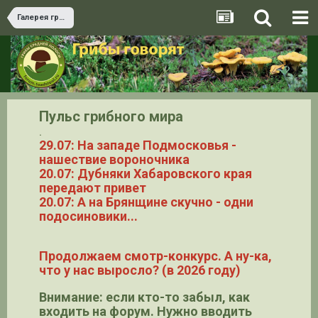
Галерея грибов
Пульс грибного мира
.
29.07: На западе Подмосковья -
нашествие вороночника
20.07: Дубняки Хабаровского края
передают привет
20.07: А на Брянщине скучно - одни
подосиновики...
Продолжаем смотр-конкурс. А ну-ка,
что у нас выросло? (в 2026 году)
Внимание: если кто-то забыл, как
входить на форум. Нужно вводить