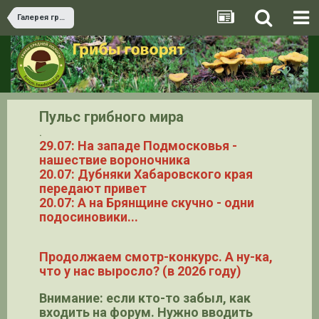
Галерея грибов
Пульс грибного мира
.
29.07: На западе Подмосковья -
нашествие вороночника
20.07: Дубняки Хабаровского края
передают привет
20.07: А на Брянщине скучно - одни
подосиновики...
Продолжаем смотр-конкурс. А ну-ка,
что у нас выросло? (в 2026 году)
Внимание: если кто-то забыл, как
входить на форум. Нужно вводить