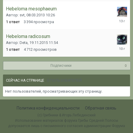
Hebeloma mesophaeum
Автор: svt,
08.03.2013 10:26
08.03.20
1
ответ
3 394
просмотра
10:27
Hebeloma radicosum
Автор: Deta,
19.11.2015 11:54
19.11.20
1
ответ
4 712
просмотров
11:59
Подписчики
0
0 ПОЛЬЗОВАТЕЛЕЙ
СЕЙЧАС НА СТРАНИЦЕ
Нет пользователей, просматривающих эту страницу.
Политика конфиденциальности
Обратная связь
(c) Грибники & Игорь Лебединский
Использование материалов форума Грибы Средней Полосы
допускается лишь с письменного согласия администрации Форума