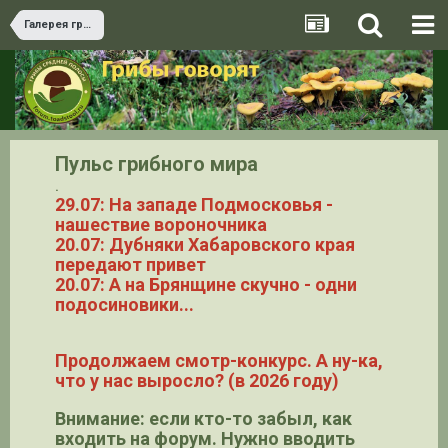
Галерея грибов
Пульс грибного мира
.
29.07: На западе Подмосковья -
нашествие вороночника
20.07: Дубняки Хабаровского края
передают привет
20.07: А на Брянщине скучно - одни
подосиновики...
Продолжаем смотр-конкурс. А ну-ка,
что у нас выросло? (в 2026 году)
Внимание: если кто-то забыл, как
входить на форум. Нужно вводить