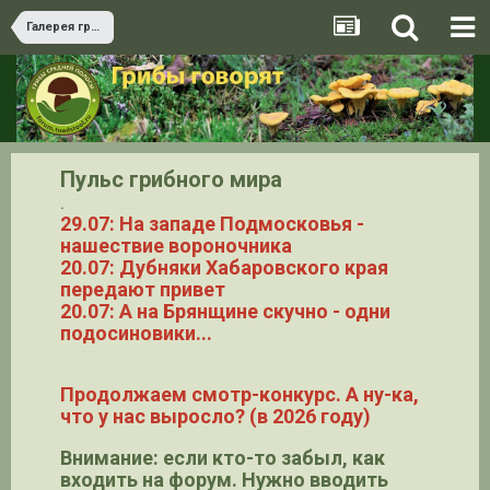
Галерея грибов
Пульс грибного мира
.
29.07: На западе Подмосковья -
нашествие вороночника
20.07: Дубняки Хабаровского края
передают привет
20.07: А на Брянщине скучно - одни
подосиновики...
Продолжаем смотр-конкурс. А ну-ка,
что у нас выросло? (в 2026 году)
Внимание: если кто-то забыл, как
входить на форум. Нужно вводить