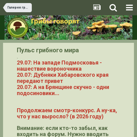
Галерея грибов
Пульс грибного мира
.
29.07: На западе Подмосковья -
нашествие вороночника
20.07: Дубняки Хабаровского края
передают привет
20.07: А на Брянщине скучно - одни
подосиновики...
Продолжаем смотр-конкурс. А ну-ка,
что у нас выросло? (в 2026 году)
Внимание: если кто-то забыл, как
входить на форум. Нужно вводить