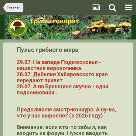
Главная
Пульс грибного мира
.
29.07: На западе Подмосковья -
нашествие вороночника
20.07: Дубняки Хабаровского края
передают привет
20.07: А на Брянщине скучно - одни
подосиновики...
Продолжаем смотр-конкурс. А ну-ка,
что у нас выросло? (в 2026 году)
Внимание: если кто-то забыл, как
входить на форум. Нужно вводить