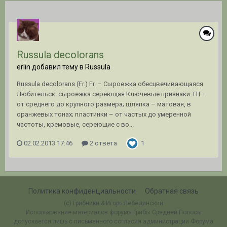
Russula decolorans
erlin добавил тему в
Russula
Russula decolorans (Fr.) Fr. – Сыроежка обесцвечивающаяся
Любительск. сыроежка сереющая Ключевые признаки: ПТ –
от среднего до крупного размера; шляпка – матовая, в
оранжевых тонах; пластинки – от частых до умеренной
частоты, кремовые, сереющие с во...
02.02.2013 17:46
2 ответа
1
Политика конфиденциальности
Обратная связь
(c) Грибники & Игорь Лебединский
Использование материалов форума Грибы Средней Полосы
допускается лишь с письменного согласия администрации Форума