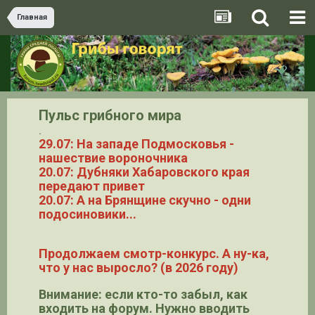
Главная
Пульс грибного мира
.
29.07: На западе Подмосковья -
нашествие вороночника
20.07: Дубняки Хабаровского края
передают привет
20.07: А на Брянщине скучно - одни
подосиновики...
Продолжаем смотр-конкурс. А ну-ка,
что у нас выросло? (в 2026 году)
Внимание: если кто-то забыл, как
входить на форум. Нужно вводить