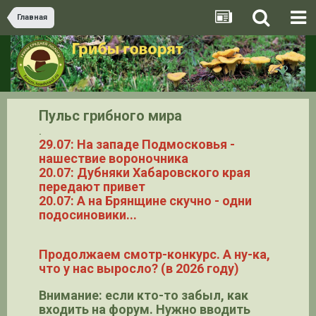
Главная
Пульс грибного мира
.
29.07: На западе Подмосковья -
нашествие вороночника
20.07: Дубняки Хабаровского края
передают привет
20.07: А на Брянщине скучно - одни
подосиновики...
Продолжаем смотр-конкурс. А ну-ка,
что у нас выросло? (в 2026 году)
Внимание: если кто-то забыл, как
входить на форум. Нужно вводить