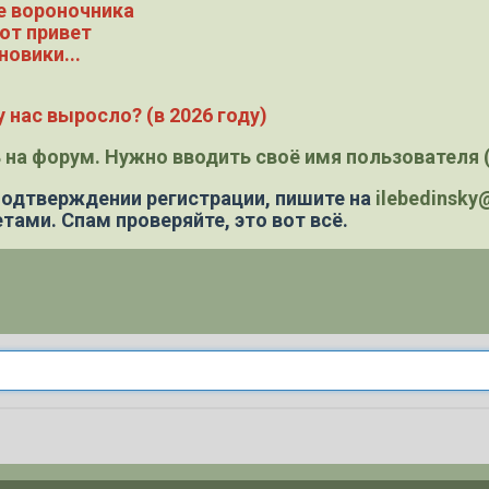
е вороночника
ют привет
новики...
 нас выросло? (в 2026 году)
 на форум. Нужно вводить своё имя пользователя (
 подтверждении регистрации,
пишите на
ilebedinsk
тами. Спам проверяйте, это вот всё.