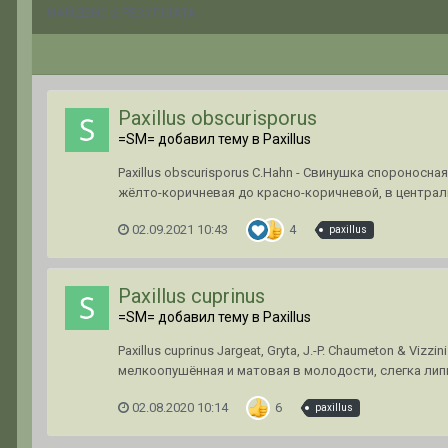
НАЙДЕНО 2 РЕЗУЛЬТАТА
Paxillus obscurisporus
=SM= добавил тему в
Paxillus
Paxillus obscurisporus C.Hahn - Свинушка спороносн
жёлто-коричневая до красно-коричневой, в централь
02.09.2021 10:43
4
paxillus
Paxillus cuprinus
=SM= добавил тему в
Paxillus
Paxillus cuprinus Jargeat, Gryta, J.-P. Chaumeton & 
мелкоопушённая и матовая в молодости, слегка липка
02.08.2020 10:14
6
paxillus