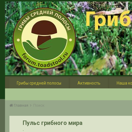
Грибы средней полосы
Активность
Наша к
Главная
Поиск
Пульс грибного мира
.