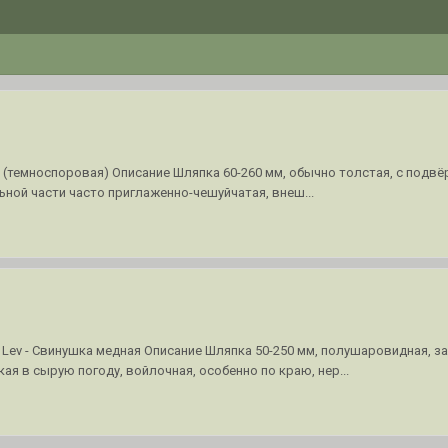
ая (темноспоровая) Описание Шляпка 60-260 мм, обычно толстая, с подв
ной части часто приглаженно-чешуйчатая, внеш...
Vizzini Lev - Свинушка медная Описание Шляпка 50-250 мм, полушаровидная
я в сырую погоду, войлочная, особенно по краю, нер...