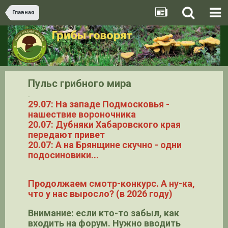
Главная
Пульс грибного мира
.
29.07: На западе Подмосковья -
нашествие вороночника
20.07: Дубняки Хабаровского края
передают привет
20.07: А на Брянщине скучно - одни
подосиновики...
Продолжаем смотр-конкурс. А ну-ка,
что у нас выросло? (в 2026 году)
Внимание: если кто-то забыл, как
входить на форум. Нужно вводить