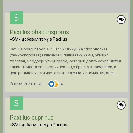
Paxillus obscurisporus
=SM= добавил тему в
Paxillus
Paxillus obscurisporus C.Hahn - Свинушка спороносная
(темноспоровая) Описание Шляпка 60-260 мм, обычно
толстая, с подвёрнутым краем, который долго сохраняется
таким, тёмно-жёлто-коричневая до красно-коричневой, в
центральной части часто приглаженно-чешуйчатая, внеш...
02.09.2021 10:43
4
Paxillus cuprinus
=SM= добавил тему в
Paxillus