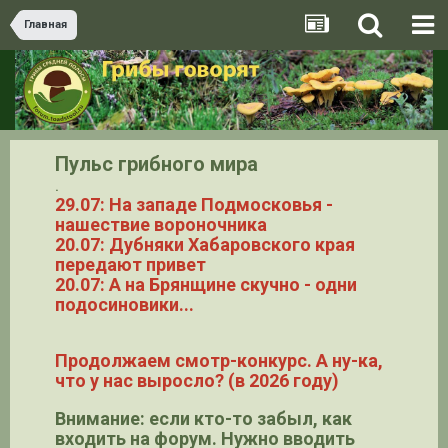
Главная
Пульс грибного мира
.
29.07: На западе Подмосковья -
нашествие вороночника
20.07: Дубняки Хабаровского края
передают привет
20.07: А на Брянщине скучно - одни
подосиновики...
Продолжаем смотр-конкурс. А ну-ка,
что у нас выросло? (в 2026 году)
Внимание: если кто-то забыл, как
входить на форум. Нужно вводить