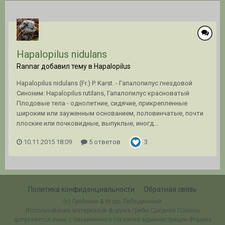
Hapalopilus nidulans
Rannar добавил тему в
Hapalopilus
Hapalopilus nidulans (Fr.) P. Karst. - Гапалопилус гнездовой
Синоним: Hapalopilus rutilans, Гапалопилус красноватый
Плодовые тела - однолетние, сидячие, прикрепленные
широким или зауженным основанием, половинчатые, почти
плоские или почковидные, выпуклые, иногд...
10.11.2015 18:09
5 ответов
3
Политика конфиденциальности
Обратная связь
(c) Грибники & Игорь Лебединский
Использование материалов форума Грибы Средней Полосы
допускается лишь с письменного согласия администрации Форума