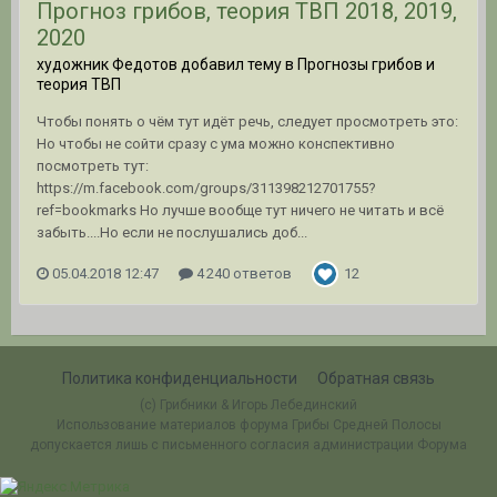
Прогноз грибов, теория ТВП 2018, 2019,
2020
художник Федотов добавил тему в
Прогнозы грибов и
теория ТВП
Чтобы понять о чём тут идёт речь, следует просмотреть это:
Но чтобы не сойти сразу с ума можно конспективно
посмотреть тут:
https://m.facebook.com/groups/311398212701755?
ref=bookmarks Но лучше вообще тут ничего не читать и всё
забыть....Но если не послушались доб...
05.04.2018 12:47
4 240 ответов
12
Политика конфиденциальности
Обратная связь
(c) Грибники & Игорь Лебединский
Использование материалов форума Грибы Средней Полосы
допускается лишь с письменного согласия администрации Форума