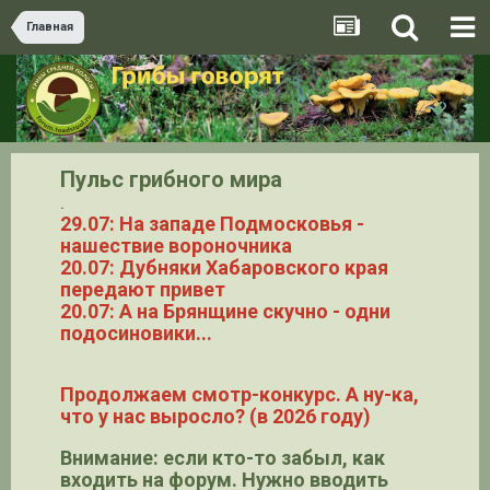
Главная
Пульс грибного мира
.
29.07: На западе Подмосковья -
нашествие вороночника
20.07: Дубняки Хабаровского края
передают привет
20.07: А на Брянщине скучно - одни
подосиновики...
Продолжаем смотр-конкурс. А ну-ка,
что у нас выросло? (в 2026 году)
Внимание: если кто-то забыл, как
входить на форум. Нужно вводить