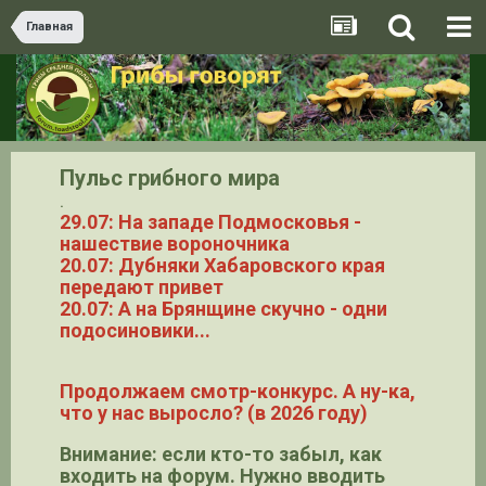
Главная
Пульс грибного мира
.
29.07: На западе Подмосковья -
нашествие вороночника
20.07: Дубняки Хабаровского края
передают привет
20.07: А на Брянщине скучно - одни
подосиновики...
Продолжаем смотр-конкурс. А ну-ка,
что у нас выросло? (в 2026 году)
Внимание: если кто-то забыл, как
входить на форум. Нужно вводить