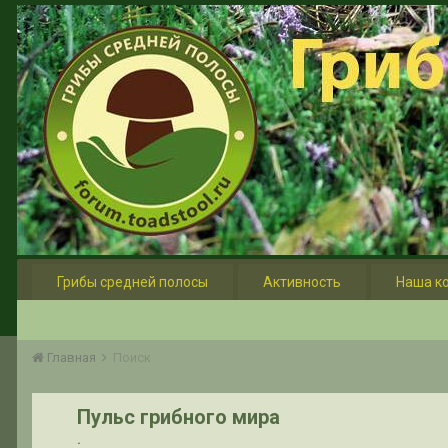
Грибы средней полосы
Активность
Наша к
Главная
Поиск
Пульс грибного мира
.