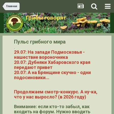
Главная
Пульс грибного мира
.
29.07: На западе Подмосковья -
нашествие вороночника
20.07: Дубняки Хабаровского края
передают привет
20.07: А на Брянщине скучно - одни
подосиновики...
Продолжаем смотр-конкурс. А ну-ка,
что у нас выросло? (в 2026 году)
Внимание: если кто-то забыл, как
входить на форум. Нужно вводить