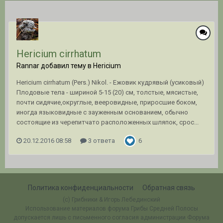
Hericium cirrhatum
Rannar добавил тему в
Hericium
Hericium cirrhatum (Pers.) Nikol. - Ежовик кудрявый (усиковый)
Плодовые тела - шириной 5-15 (20) см, толстые, мясистые,
почти сидячие,округлые, вееровидные, приросшие боком,
иногда языковидные с зауженным основанием, обычно
состоящие из черепитчато расположенных шляпок, срос...
20.12.2016 08:58
3 ответа
6
Политика конфиденциальности
Обратная связь
(c) Грибники & Игорь Лебединский
Использование материалов форума Грибы Средней Полосы
допускается лишь с письменного согласия администрации Форума