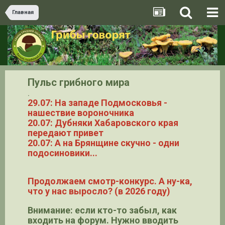
Главная
Пульс грибного мира
.
29.07: На западе Подмосковья -
нашествие вороночника
20.07: Дубняки Хабаровского края
передают привет
20.07: А на Брянщине скучно - одни
подосиновики...
Продолжаем смотр-конкурс. А ну-ка,
что у нас выросло? (в 2026 году)
Внимание: если кто-то забыл, как
входить на форум. Нужно вводить