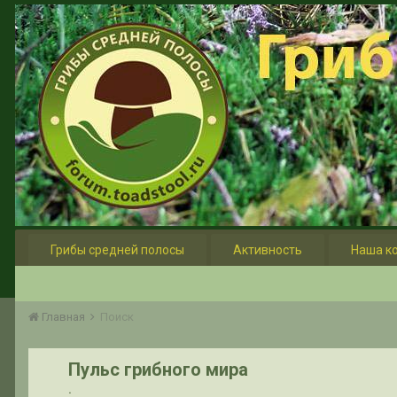
Грибы средней полосы
Активность
Наша к
Главная
Поиск
Пульс грибного мира
.