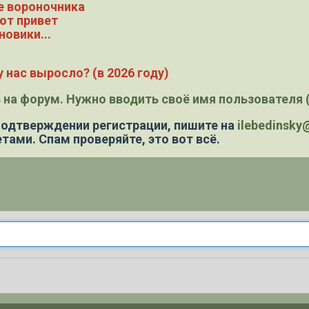
е вороночника
ют привет
новики...
 нас выросло? (в 2026 году)
 на форум. Нужно вводить своё имя пользователя (
 подтверждении регистрации,
пишите на
ilebedinsk
тами. Спам проверяйте, это вот всё.