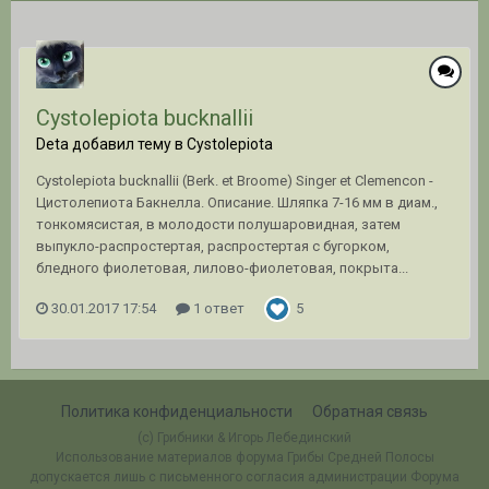
Cystolepiota bucknallii
Deta добавил тему в
Cystolepiota
Cystolepiota bucknallii (Berk. et Broome) Singer et Clemencon -
Цистолепиота Бакнелла. Описание. Шляпка 7-16 мм в диам.,
тонкомясистая, в молодости полушаровидная, затем
выпукло-распростертая, распростертая с бугорком,
бледного фиолетовая, лилово-фиолетовая, покрыта...
30.01.2017 17:54
1 ответ
5
Политика конфиденциальности
Обратная связь
(c) Грибники & Игорь Лебединский
Использование материалов форума Грибы Средней Полосы
допускается лишь с письменного согласия администрации Форума