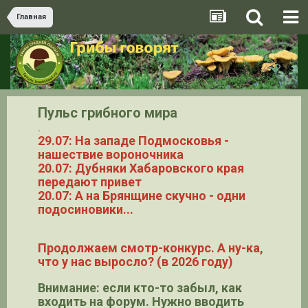
Главная
Пульс грибного мира
.
29.07: На западе Подмосковья -
нашествие вороночника
20.07: Дубняки Хабаровского края
передают привет
20.07: А на Брянщине скучно - одни
подосиновики...
Продолжаем смотр-конкурс. А ну-ка,
что у нас выросло? (в 2026 году)
Внимание: если кто-то забыл, как
входить на форум. Нужно вводить