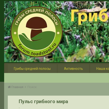
Грибы средней полосы
Активность
Наша к
Главная
Поиск
Пульс грибного мира
.