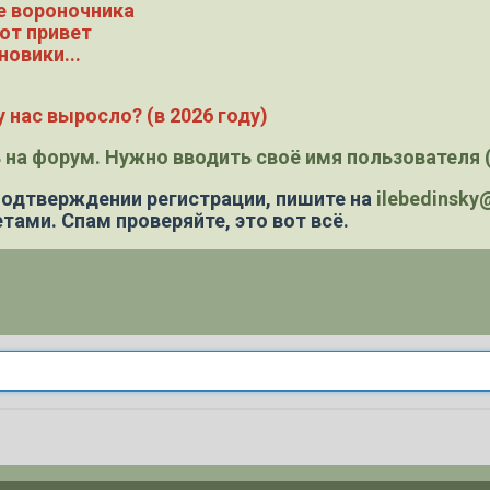
е вороночника
ют привет
новики...
 нас выросло? (в 2026 году)
 на форум. Нужно вводить своё имя пользователя (
 подтверждении регистрации,
пишите на
ilebedinsk
тами. Спам проверяйте, это вот всё.