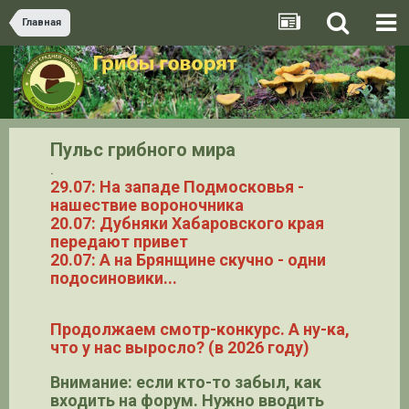
Главная
Пульс грибного мира
.
29.07: На западе Подмосковья -
нашествие вороночника
20.07: Дубняки Хабаровского края
передают привет
20.07: А на Брянщине скучно - одни
подосиновики...
Продолжаем смотр-конкурс. А ну-ка,
что у нас выросло? (в 2026 году)
Внимание: если кто-то забыл, как
входить на форум. Нужно вводить