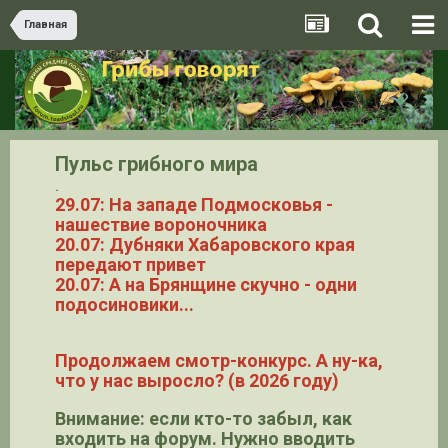
Главная
Пульс грибного мира
.
29.07: На западе Подмосковья -
нашествие вороночника
20.07: Дубняки Хабаровского края
передают привет
20.07: А на Брянщине скучно - одни
подосиновики...
Продолжаем смотр-конкурс. А ну-ка,
что у нас выросло? (в 2026 году)
Внимание: если кто-то забыл, как
входить на форум. Нужно вводить