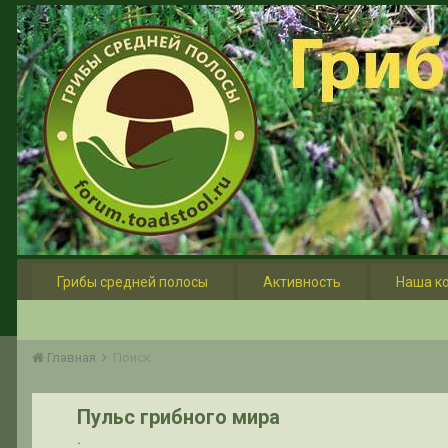
Грибы средней полосы
Активность
Наша к
Главная
Поиск
Пульс грибного мира
.