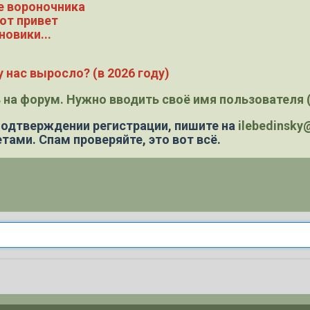
е вороночника
ют привет
новики...
 нас выросло? (в 2026 году)
 на форум. Нужно вводить своё имя пользователя (
 подтверждении регистрации,
пишите на
ilebedinsk
тами. Спам проверяйте, это вот всё.