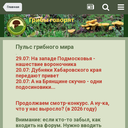
Главная
Пульс грибного мира
.
29.07: На западе Подмосковья -
нашествие вороночника
20.07: Дубняки Хабаровского края
передают привет
20.07: А на Брянщине скучно - одни
подосиновики...
Продолжаем смотр-конкурс. А ну-ка,
что у нас выросло? (в 2026 году)
Внимание: если кто-то забыл, как
входить на форум. Нужно вводить