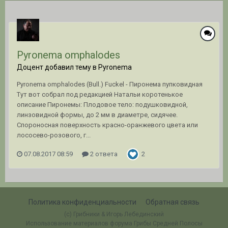
Pyronema omphalodes
Доцент добавил тему в
Pyronema
Pyronema omphalodes (Bull.) Fuckel - Пиронема пупковидная
Тут вот собрал под редакцией Натальи коротенькое
описание Пиронемы: Плодовое тело: подушковидной,
линзовидной формы, до 2 мм в диаметре, сидячее.
Спороносная поверхность красно-оранжевого цвета или
лососево-розового, г...
07.08.2017 08:59
2 ответа
2
Политика конфиденциальности
Обратная связь
(c) Грибники & Игорь Лебединский
Использование материалов форума Грибы Средней Полосы