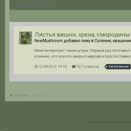
НАЙДЕНО 1 РЕЗУЛЬТАТ
Листья вишни, хрена, смородины 
NewMushroom добавил тему в
Соление, квашени
Меня интересует такая штука. Первый раз поставил 
конечно, что все это накрыл марлей и груз поставил
12.09.2012 19:10
127 ответов
листья вишни
Главная
Поиск
Использование материал