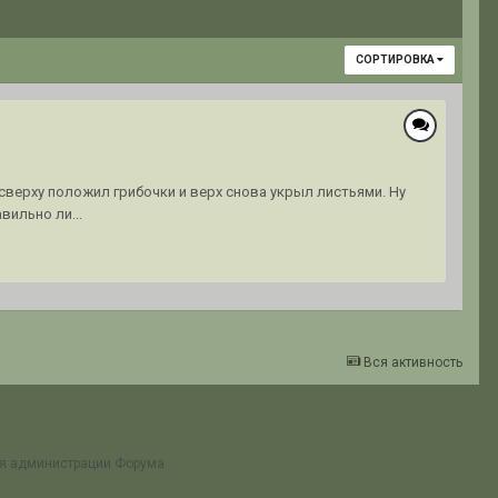
СОРТИРОВКА
сверху положил грибочки и верх снова укрыл листьями. Ну
вильно ли...
Вся активность
ия администрации Форума