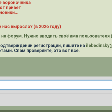
е вороночника
ют привет
новики...
 нас выросло? (в 2026 году)
 на форум. Нужно вводить своё имя пользователя (
 подтверждении регистрации,
пишите на
ilebedinsk
тами. Спам проверяйте, это вот всё.