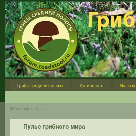
Грибы средней полосы
Активность
Наша к
Главная
Поиск
Пульс грибного мира
.