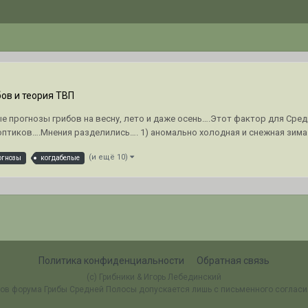
ов и теория ТВП
 прогнозы грибов на весну, лето и даже осень….Этот фактор для Сред
оптиков….Мнения разделились…. 1) аномально холодная и снежная зима д
(и ещё 10)
огнозы
когдабелые
Политика конфиденциальности
Обратная связь
(c) Грибники & Игорь Лебединский
ов форума Грибы Средней Полосы допускается лишь с письменного соглас