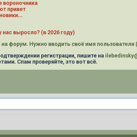
е вороночника
ют привет
новики...
 нас выросло? (в 2026 году)
 на форум. Нужно вводить своё имя пользователя (
 подтверждении регистрации,
пишите на
ilebedinsk
тами. Спам проверяйте, это вот всё.