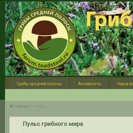
Грибы средней полосы
Активность
Наша к
Главная
Поиск
Пульс грибного мира
.