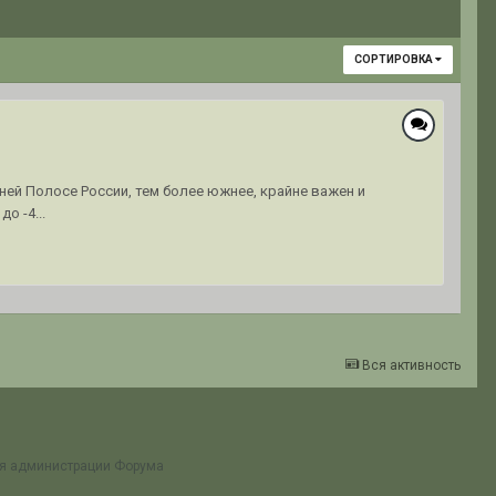
СОРТИРОВКА
ней Полосе России, тем более южнее, крайне важен и
о -4...
Вся активность
ия администрации Форума