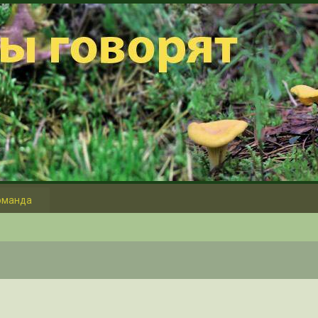
оманда